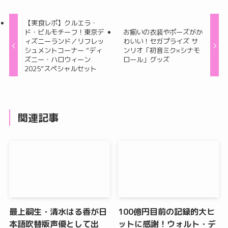
【実食レポ】クルエラ・
ド・ビルモチーフ！東京デ
お揃いの衣装やポーズがか
ィズニーランド／リフレッ
わいい！セガプライズ サ
シュメントコーナー “ディ
ンリオ「初音ミク×シナモ
ズニー・ハロウィーン
ロール」グッズ
2025”スペシャルセット
関連記事
最上嗣生・清水はる香が日
100億円目前の記録的大ヒ
本語吹替版声優として出
ットに感謝！ウォルト・デ