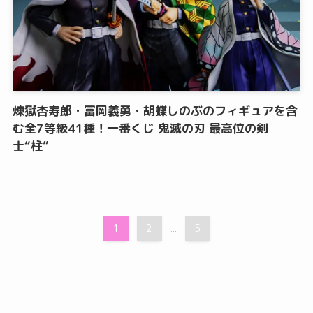
煉獄杏寿郎・冨岡義勇・胡蝶しのぶのフィギュアを含
む全7等級41種！一番くじ 鬼滅の刃 最高位の剣
士“柱”
1
2
5
...