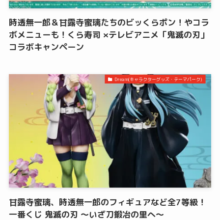
時透無一郎＆甘露寺蜜璃たちのビッくらポン！やコラ
ボメニューも！くら寿司 ×テレビアニメ「鬼滅の刃」
コラボキャンペーン
Dream(キャラクターグッズ・テーマパーク)
甘露寺蜜璃、時透無一郎のフィギュアなど全7等級！
一番くじ 鬼滅の刃 ～いざ刀鍛冶の里へ～