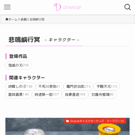
ホーム
投稿
悲鳴嶼行冥
悲鳴嶼行冥
– キャラクター –
登場作品
鬼滅の刃
258
関連キャラクター
胡蝶しのぶ
不死川実弥
竈門炭治郎
宇髄天元
138
81
215
115
冨岡義勇
時透無一郎
我妻善逸
甘露寺蜜璃
140
107
185
98
Dream(キャラクターグッズ・テーマパーク)