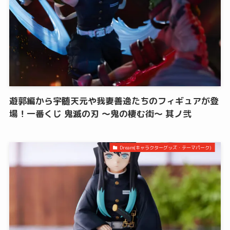
遊郭編から宇髄天元や我妻善逸たちのフィギュアが登
場！一番くじ 鬼滅の刃 ～鬼の棲む街～ 其ノ弐
Dream(キャラクターグッズ・テーマパーク)