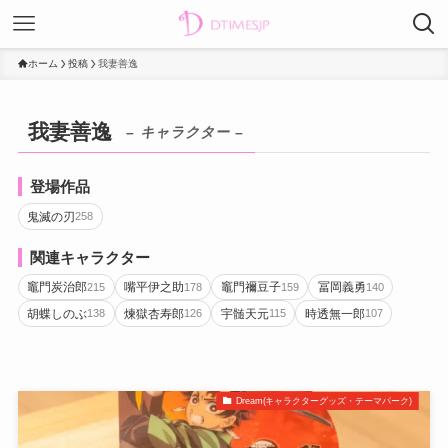
ホーム
投稿
我妻善逸
我妻善逸
– キャラクター –
登場作品
鬼滅の刃
258
関連キャラクター
竈門炭治郎
嘴平伊之助
竈門禰豆子
冨岡義勇
215
178
159
140
胡蝶しのぶ
煉獄杏寿郎
宇髄天元
時透無一郎
138
126
115
107
Dream(キャラクターグッズ・テーマパーク)