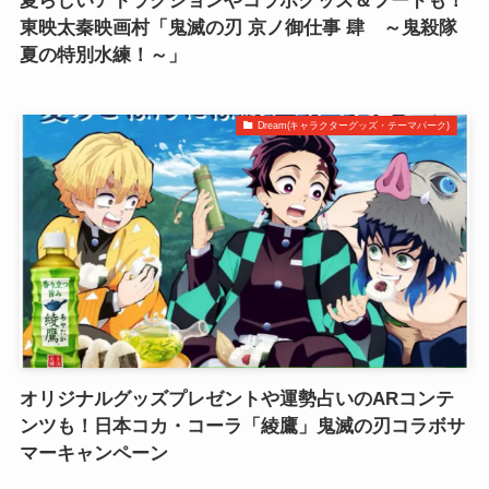
夏らしいアトラクションやコラボグッズ＆フードも！
東映太秦映画村「鬼滅の刃 京ノ御仕事 肆 ～鬼殺隊
夏の特別水練！～」
Dream(キャラクターグッズ・テーマパーク)
オリジナルグッズプレゼントや運勢占いのARコンテ
ンツも！日本コカ・コーラ「綾鷹」鬼滅の刃コラボサ
マーキャンペーン