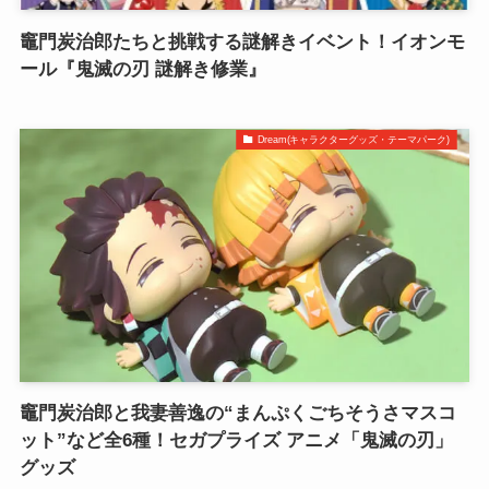
竈門炭治郎たちと挑戦する謎解きイベント！イオンモ
ール『鬼滅の刃 謎解き修業』
Dream(キャラクターグッズ・テーマパーク)
竈門炭治郎と我妻善逸の“まんぷくごちそうさマスコ
ット”など全6種！セガプライズ アニメ「鬼滅の刃」
グッズ