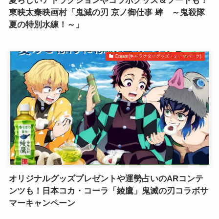
夏らしいアトラクションやコラボグッズ＆フードも！
東映太秦映画村「鬼滅の刃 京ノ御仕事 肆 ～鬼殺隊
夏の特別水練！～」
Dream(キャラクターグッズ・テーマパーク)
オリジナルグッズプレゼントや運勢占いのARコンテ
ンツも！日本コカ・コーラ「綾鷹」鬼滅の刃コラボサ
マーキャンペーン