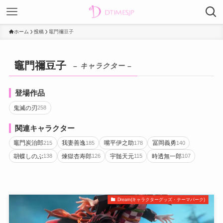
ホーム
投稿
竈門禰豆子
竈門禰豆子
– キャラクター –
登場作品
鬼滅の刃
258
関連キャラクター
竈門炭治郎
我妻善逸
嘴平伊之助
冨岡義勇
215
185
178
140
胡蝶しのぶ
煉獄杏寿郎
宇髄天元
時透無一郎
138
126
115
107
Dream(キャラクターグッズ・テーマパーク)