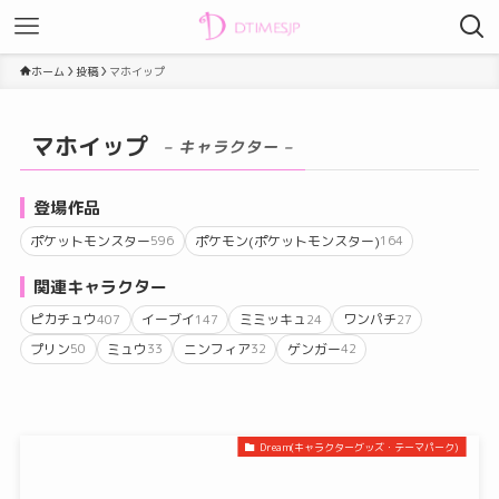
ホーム
投稿
マホイップ
マホイップ
– キャラクター –
登場作品
ポケットモンスター
ポケモン(ポケットモンスター)
596
164
関連キャラクター
ピカチュウ
イーブイ
ミミッキュ
ワンパチ
407
147
24
27
プリン
ミュウ
ニンフィア
ゲンガー
50
33
32
42
Dream(キャラクターグッズ・テーマパーク)