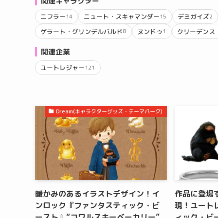
関連キャラクター
ニフラー
ニュート・スキャマンダー
デミガイズ
14
15
2
ゲラート・グリンデルバルド
ヌンドゥ
クリーデンス
8
1
関連企業
ユートレジャー
121
Dream(キャラクターグッズ・テーマパーク)
暖かみのあるイラストデザイン！イ
作品に登場
ンロック『ファンタスティック・ビ
現！ユート
ースト』“コワルスキーベーカリー”
ィック・ビ