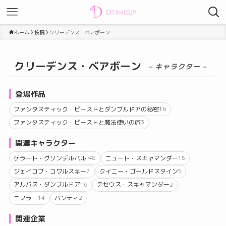
ホーム
投稿
クリーデンス・ベアボーン
クリーデンス・ベアボーン
– キャラクター –
登場作品
ファンタスティック・ビーストとダンブルドアの秘密
16
ファンタスティック・ビーストと魔法使いの旅
3
関連キャラクター
ゲラート・グリンデルバルド
ニュート・スキャマンダー
8
15
ジェイコブ・コワルスキー
クイニー・ゴールドスタイン
7
5
アルバス・ダンブルドア
テセウス・スキャマンダー
16
2
ニフラー
バンティ
14
2
関連企業