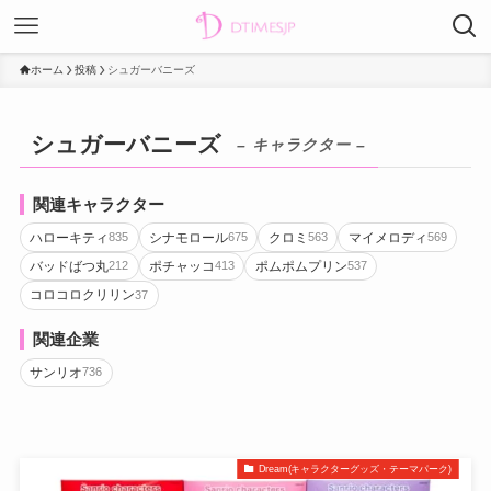
ホーム
投稿
シュガーバニーズ
シュガーバニーズ
– キャラクター –
関連キャラクター
ハローキティ
シナモロール
クロミ
マイメロディ
835
675
563
569
バッドばつ丸
ポチャッコ
ポムポムプリン
212
413
537
コロコロクリリン
37
関連企業
サンリオ
736
Dream(キャラクターグッズ・テーマパーク)