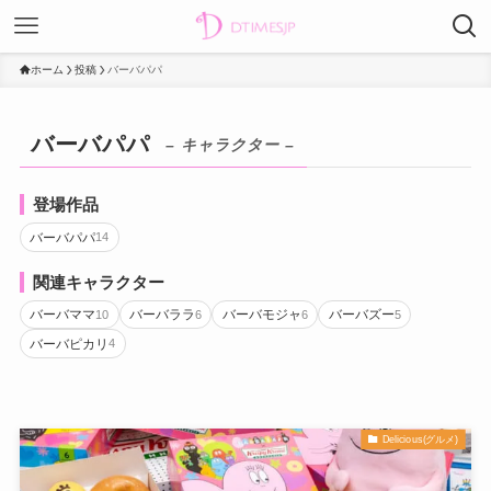
ホーム
投稿
バーバパパ
バーバパパ
– キャラクター –
登場作品
バーバパパ
14
関連キャラクター
バーバママ
バーバララ
バーバモジャ
バーバズー
10
6
6
5
バーバピカリ
4
Delicious(グルメ)