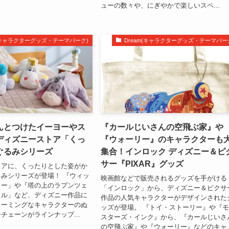
ューの数々や、にぎやかで楽しいスペ...
m(キャラクターグッズ・テーマパーク)
Dream(キャラクターグッズ・テーマパー
んとつけたイーヨーやス
『カールじいさんの空飛ぶ家』や
ディズニーストア「くっ
『ウォーリー』のキャラクターも
ぐるみシリーズ
集合！インロック ディズニー＆ピ
サー『PIXAR』グッズ
トアに、くったりとした姿がか
みシリーズが登場！ 『ウィッ
映画館などで販売されるグッズを手がける
ター」や『塔の上のラプンツェ
「インロック」から、ディズニー＆ピクサ
カル」など、ディズニー作品に
作品の人気キャラクターがデザインされた
ャーミングなキャラクターのぬ
ッズが登場。 『トイ・ストーリー』や『
チェーンがラインナップ...
スターズ・インク』から、『カールじいさ
の空飛ぶ家』や『ウォーリー』などのキャ..