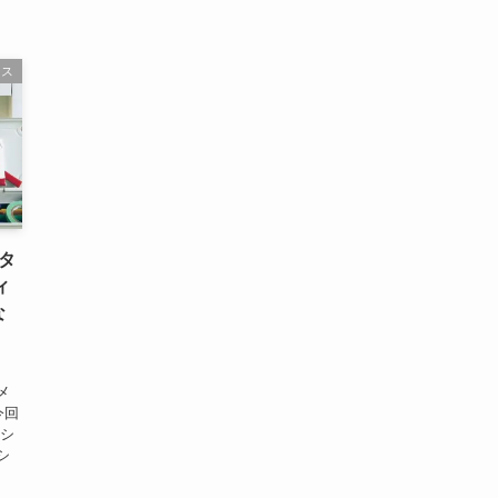
ース
タ
ィ
な
、
メ
今回
ーシ
シ