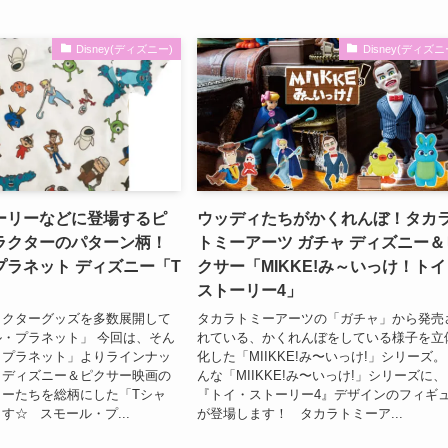
Disney(ディズニー)
Disney(ディズニ
ーリーなどに登場するピ
ウッディたちがかくれんぼ！タカ
ラクターのパターン柄！
トミーアーツ ガチャ ディズニー＆
プラネット ディズニー「T
クサー「MIKKE!み～いっけ！ト
ストーリー4」
ラクターグッズを多数展開して
タカラトミーアーツの「ガチャ」から発売
・プラネット」 今回は、そん
れている、かくれんぼをしている様子を立
・プラネット」よりラインナッ
化した「MIIKKE!み〜いっけ!」シリーズ。
、ディズニー＆ピクサー映画の
んな「MIIKKE!み〜いっけ!」シリーズに、
ーたちを総柄にした「Tシャ
『トイ・ストーリー4』デザインのフィギ
す☆ スモール・プ...
が登場します！ タカラトミーア...