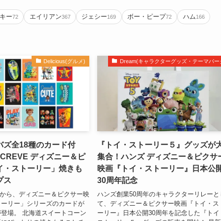
キー
エイリアン
ジェシー
ボー・ピープ
ハム
72
367
169
72
166
Delicious(グルメ)
Dream(キャラクターグッズ・テーマパー
バズ全18種のカード付
『トイ・ストーリー５』グッズが
 CREVE ディズニー＆ピ
集合！ハンズ ディズニー＆ピクサ
イ・ストーリー」焼きも
映画『トイ・ストーリー』日本公
プス
30周年記念
VEから、ディズニー＆ピクサー映
ハンズ創業50周年のキャラクターリレーと
トーリー」シリーズのカードが
て、ディズニー＆ピクサー映画『トイ・ス
登場。 北海道スイートコーン
ーリー』日本公開30周年を記念した『トイ