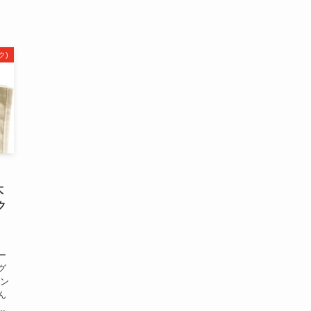
ク)
大
ク
ー
グ
モン
ん
.