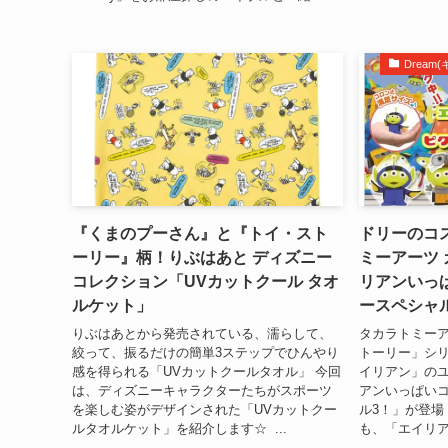
Drea
『くまのプーさん』と『トイ・スト
ドリーのコ
ーリー』柄！りぶはあと ディズニー
ミーアーツ 
コレクション「UVカットクール タオ
リアンいっ
ルケット」
ースペシャ
りぶはあとから発売されている、濡らして、
タカラトミー
絞って、振るだけの簡単3ステップでひんやり
トーリー」シ
感を得られる「UVカットクールタオル」 今回
イリアン」の
は、ディズニーキャラクターたちがスポーツ
アンいっぱいコ
を楽しむ姿がデザインされた「UVカットクー
ル3！」が登場
ルタオルケット」を紹介します☆ ...
も、「エイリア