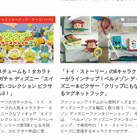
m(キャラクターグッズ・テーマパーク)
-リリ
スチュームも！タカラト
「トイ・ストーリー」の8キャラク
ガチャ ディズニー「エイ
ーがラインナップ！ベルメゾン デ
ぱいコレクション ピクサ
ズニー＆ピクサー「クリップにも
ル3！」
るマグネットフック」
アーツのガチャから「トイ・ス
ファッションアイテムから便利グッズまで
リーズの人気キャラクター「エ
ディズニーグッズを幅広く取り扱う「ベル
ユニークなフィギュア「エイリ
ゾン ディズニーファンタジーショップ」 
レクション ピクサースペシャ
は、「ベルメゾン ディズニーファンタジ
！ シリーズ第3弾となる今回
ョップ」で発売中の「トイ・ストーリー」
ン」がピクサー作品に登...
リーズに登場するキャラクターがデザ...