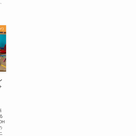
る、
メ)
シ
サ
画
る
OH
の
ニ