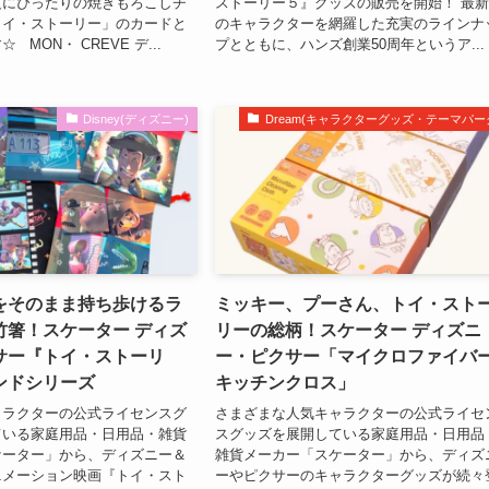
夏にぴったりの焼きもろこしチ
ストーリー５』グッズの販売を開始！ 最
トイ・ストーリー」のカードと
のキャラクターを網羅した充実のラインナ
MON・ CREVE デ...
プとともに、ハンズ創業50周年というア...
Disney(ディズニー)
Dream(キャラクターグッズ・テーマパー
をそのまま持ち歩けるラ
ミッキー、プーさん、トイ・スト
竹箸！スケーター ディズ
リーの総柄！スケーター ディズニ
サー『トイ・ストーリ
ー・ピクサー「マイクロファイバ
ンドシリーズ
キッチンクロス」
ャラクターの公式ライセンスグ
さまざまな人気キャラクターの公式ライセ
ている家庭用品・日用品・雑貨
スグッズを展開している家庭用品・日用品
ケーター」から、ディズニー＆
雑貨メーカー「スケーター」から、ディズ
ニメーション映画『トイ・スト
ーやピクサーのキャラクターグッズが続々