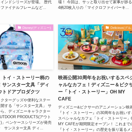
インドシリーズが登場。 歴代
場！ 今回は、サッと取り出せて家事が捗
ファイナルフレームなど...
4柄20枚入りの「マイクロファイバーキ...
Disney(ディズニー)
Delicious(グル
、トイ・ストーリー柄の
映画公開30周年をお祝いするスペ
！サンスター文具「ディ
ャルなカフェ！ディズニー＆ピク
ウトドアプロダクツ
ー「トイ・ストーリー」OH MY
CAFE
ラクターグッズや便利なステー
開する「サンスター文具」 サ
ディズニー&ピクサーのアニメーション映
から、ディズニーキャラクター
『トイ・ストーリー』の30周年をお祝いす
TDOOR PRODUCTS(アウト
スペシャルなカフェ「トイ・ストーリー」
)」ペンケースシリーズが発売
MY CAFEが期間限定オープン！ これまで
 サンスター文具 ディ...
『トイ・ストーリー』の歴史を振り返るメ