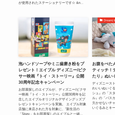
が使用されたステーショナリーです☆ &n...
Drea
泡ハンドソープやミニ歯磨き粉をプ
お腹をぺた
レゼント！エイブル ディズニー/ピク
ティッチ！
サー映画『トイ・ストーリー』公開
たり」ぬい
30周年記念キャンペーン
ディズニース
わいいぬいぐる
お部屋探しのエイブルが、ディズニー/ピクサ
シュ』の「ス
ー映画『トイ・ストーリー』公開30周年を記
ル』の「パス
念したエイブルオリジナルデザイングッズプ
欠かせないチ
レゼントキャンペーンを実施。 エイブル対象
いぐるみとキー
店舗に来店された方を対象に、“新生活の
「Story」をお部屋探しのエイブルと一緒...