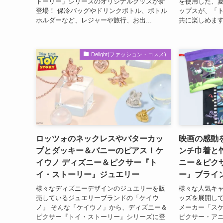
トーリー」シリーズのオリジナルグッズが新
を使用した、
登場！ 保冷バッグやドリンクボトル、ボトル
ップスが、「
ホルダーなど、レジャーや旅行、お出...
共に楽しめます☆ 
Delight(ファッション・コスメ)
ロッツォのネックレスやバターカッ
映画の感動
プとダッキー＆バニーのピアス！ケ
ンチ巾着と
イウノ ディズニー＆ピクサー『ト
ニー＆ピク
イ・ストーリー』ジュエリー
ー』ブライ
様々なディズニーデザインのジュエリーを販
様々な人気キ
売しているジュエリーブランドの「ケイウ
ッズを展開し
ノ」 そんな「ケイウノ」から、ディズニー＆
メーカー「ス
ピクサー『トイ・ストーリー』シリーズに登
ピクサー・ア