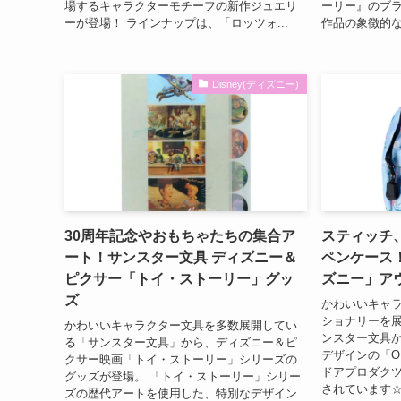
場するキャラクターモチーフの新作ジュエリ
ーリー』のブラ
ーが登場！ ラインナップは、「ロッツォ...
作品の象徴的な
Disney(ディズニー)
30周年記念やおもちゃたちの集合ア
スティッチ
ート！サンスター文具 ディズニー＆
ペンケース
ピクサー「トイ・ストーリー」グッ
ズニー」ア
ズ
かわいいキャ
ショナリーを展
かわいいキャラクター文具を多数展開してい
ンスター文具
る「サンスター文具」から、ディズニー＆ピ
デザインの「OU
クサー映画「トイ・ストーリー」シリーズの
ドアプロダクツ
グッズが登場。 「トイ・ストーリー」シリー
されています☆
ズの歴代アートを使用した、特別なデザイン