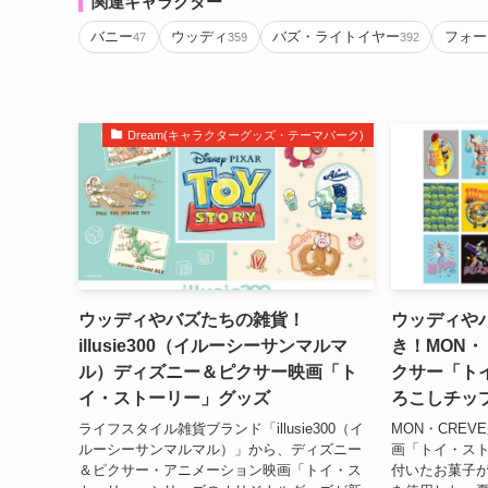
関連キャラクター
バニー
ウッディ
バズ・ライトイヤー
フォー
47
359
392
Dream(キャラクターグッズ・テーマパーク)
ウッディやバズたちの雑貨！
ウッディや
illusie300（イルーシーサンマルマ
き！MON・
ル）ディズニー＆ピクサー映画「ト
クサー「ト
イ・ストーリー」グッズ
ろこしチッ
ライフスタイル雑貨ブランド「illusie300（イ
MON・CRE
ルーシーサンマルマル）」から、ディズニー
画「トイ・ス
＆ピクサー・アニメーション映画「トイ・ス
付いたお菓子が