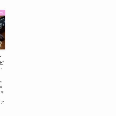
ー)
ラ
ピ
イ・
さ
体
 そ
ュア