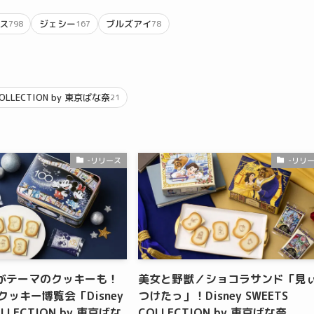
ス
ジェシー
ブルズアイ
798
167
78
 COLLECTION by 東京ばな奈
21
-リリース
-リリ
100がテーマのクッキーも！
美女と野獣／ショコラサンド「見
クッキー博覧会「Disney
つけたっ」！Disney SWEETS
OLLECTION by 東京ばな
COLLECTION by 東京ばな奈