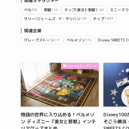
関連キャラクター
ベル
野獣
チップ(美女と野獣）
ミニーマウ
395
110
58
サリー/ジェームズ・P・サリバン
チップ
138
1,834
関連企業
グレープストーン
ベルメゾン
Disney SWEETS
217
170
Disney(ディズニー)
物語の世界に入り込める！ベルメゾ
Disney
ン ディズニー『美女と野獣』インテ
そごう横浜 
リアグッズまとめ
SWEETS C