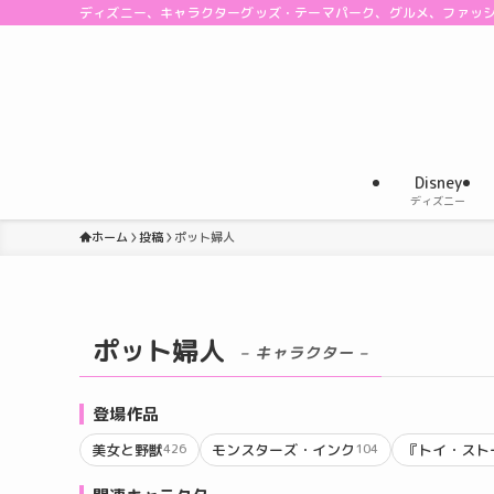
ディズニー、キャラクターグッズ・テーマパーク、グルメ、ファッ
Disney
ディズニー
ホーム
投稿
ポット婦人
ポット婦人
– キャラクター –
登場作品
美女と野獣
モンスターズ・インク
『トイ・スト
426
104