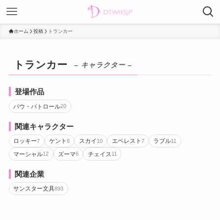
ホーム
投稿
トランカー
トランカー
– キャラクター –
登場作品
パウ・パトロール
20
関連キャラクター
ロッキー
ケント
スカイ
エベレスト
ラブル
7
6
10
7
11
マーシャル
ズーマ
チェイス
12
6
11
関連企業
サンスター文具
893