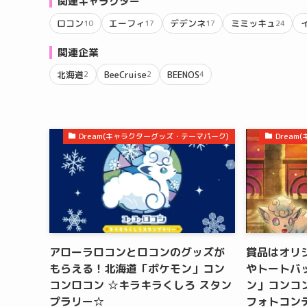
関連キャラクター
ロコン
エーフィ
デデンネ
ミミッキュ
10
17
17
24
関連企業
北海道
BeeCruise
BEENOS
2
2
4
Dream(キャラクターグッズ・テーマパーク)
Drea
アローラロコンとロコンのグッズが
賞品はオリ
もらえる！北海道「ポケモン」コン
やトートバ
コンロコン ☆キラキラくしろ スタン
ン」コンコン
プラリー☆
フォトコン