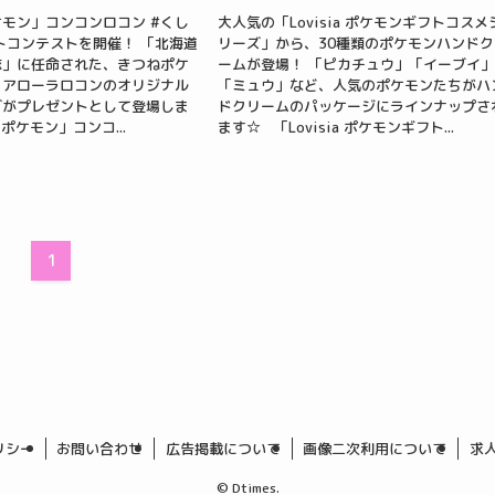
モン」コンコンロコン #くし
大人気の「Lovisia ポケモンギフトコスメ
トコンテストを開催！ 「北海道
リーズ」から、30種類のポケモンハンドク
隊」に任命された、きつねポケ
ームが登場！ 「ピカチュウ」「イーブイ
とアローラロコンのオリジナル
「ミュウ」など、人気のポケモンたちがハ
ズがプレゼントとして登場しま
ドクリームのパッケージにラインナップさ
ポケモン」コンコ...
ます☆ 「Lovisia ポケモンギフト...
1
リシー
お問い合わせ
広告掲載について
画像二次利用について
求
©
Dtimes.