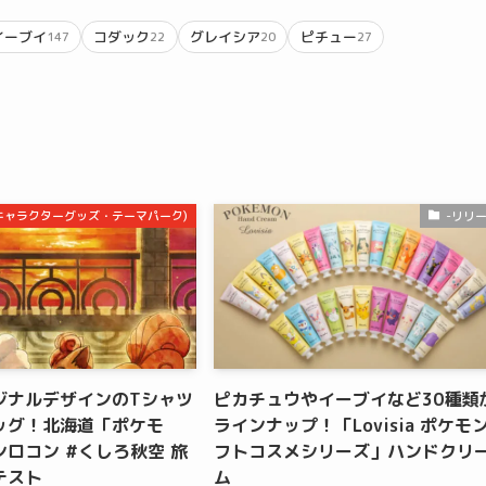
イーブイ
コダック
グレイシア
ピチュー
147
22
20
27
m(キャラクターグッズ・テーマパーク)
-リリ
ジナルデザインのTシャツ
ピカチュウやイーブイなど30種類
ッグ！北海道「ポケモ
ラインナップ！「Lovisia ポケモ
ロコン #くしろ秋空 旅
フトコスメシリーズ」ハンドクリ
テスト
ム