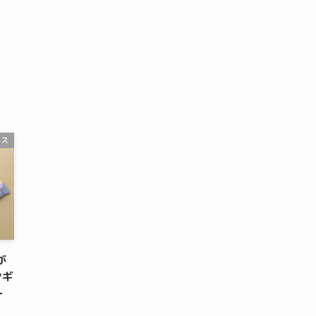
ース
が
ンギ
ー