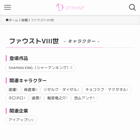
ホーム
投稿
ファウストVIII世
ファウストVIII世
– キャラクター –
登場作品
SHAMAN KING（シャーマンキング）
8
関連キャラクター
道蓮
麻倉葉
リゼルグ・ダイゼル
チョコラブ・マクダネル
5
6
2
1
ホロホロ
道潤
梅宮竜之介
恐山アンナ
4
2
1
5
関連企業
アイアップ
629