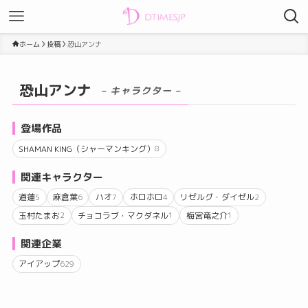
ホーム
投稿
恐山アンナ
恐山アンナ
– キャラクター –
登場作品
SHAMAN KING（シャーマンキング）
8
関連キャラクター
道蓮
麻倉葉
ハオ
ホロホロ
リゼルグ・ダイゼル
5
6
7
4
2
玉村たまお
チョコラブ・マクダネル
梅宮竜之介
2
1
1
関連企業
アイアップ
629