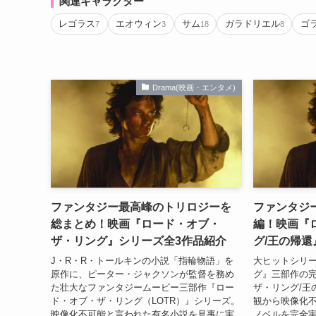
関連キャラクター
レゴラス
エオウィン
サム
ガラドリエル
ゴ
7
3
18
8
Drama(映画・エンタメ)
ファンタジー最高峰のトリロジーを
ファンタジ
総まとめ！映画『ロード・オブ・
編！映画『
ザ・リング』シリーズ全3作品紹介
グ/王の帰
J・R・R・トールキンの小説「指輪物語」を
大ヒットシリ
原作に、ピーター・ジャクソンが監督を務め
グ』三部作の
た壮大なファンタジームービー三部作『ロー
ザ・リング/王
ド・オブ・ザ・リング（LOTR）』シリーズ。
観から映像化
映像化不可能と言われた有名小説を見事に実
ノベルを完全