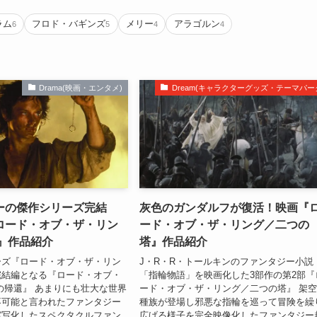
ラム
フロド・バギンズ
メリー
アラゴルン
6
5
4
4
Drama(映画・エンタメ)
Dream(キャラクターグッズ・テーマパー
ーの傑作シリーズ完結
灰色のガンダルフが復活！映画『
ロード・オブ・ザ・リン
ード・オブ・ザ・リング／二つの
還』作品紹介
塔』作品紹介
ーズ『ロード・オブ・ザ・リン
J・R・R・トールキンのファンタジー小説
完結編となる『ロード・オブ・
「指輪物語」を映画化した3部作の第2部『
の帰還』 あまりにも壮大な世界
ード・オブ・ザ・リング／二つの塔』 架
不可能と言われたファンタジー
種族が登場し邪悪な指輪を巡って冒険を繰
実写化したスペクタクルファン
広げる様子を完全映像化したファンタジー