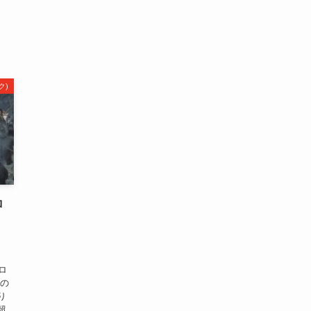
ク)
ロ
ロ
空の
り
超