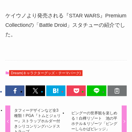
ケイウノより発売される『STAR WARS』Premium
Collectionの「Battle Droid」スタチューの紹介でし
た。
Dream(キャラクターグッズ・テーマパーク)
タフィーデザインなど全3
ピングーの世界観を楽しめ
種類！PGA『トムとジェリ
る！白樺リゾート 池の平
ー』ストラップホルダー付
ホテル＆リゾーツ「ピング
きシリコンリングハンドス
ーしらかばビレッジ」
トラップ