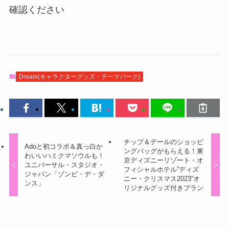
確認ください
Dream(キャラクターグッズ・テーマパーク)
チップ＆デールのショッピ
Adoと初コラボ＆真っ白か
ングバッグがもらえる！東
わいいハミクマソウルも！
京ディズニーリゾート・オ
ユニバーサル・スタジオ・
フィシャルホテル”ディズ
ジャパン「ゾンビ・デ・ダ
ニー・クリスマス2023”オ
ンス」
リジナルグッズ付きプラン