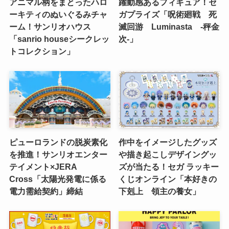
アニマル柄をまとったハロ
躍動感あるフィギュア！セ
ーキティのぬいぐるみチャ
ガプライズ「呪術廻戦 死
ーム！サンリオハウス
滅回游 Luminasta ‐秤金
「sanrio houseシークレッ
次‐」
トコレクション」
ピューロランドの脱炭素化
作中をイメージしたグッズ
を推進！サンリオエンター
や描き起こしデザイングッ
テイメント×JERA
ズが当たる！セガ ラッキー
Cross「太陽光発電に係る
くじオンライン「本好きの
電力需給契約」締結
下剋上 領主の養女」