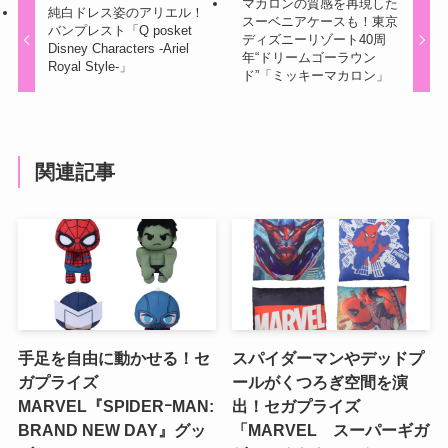
マカロンの質感を再現した
純白ドレス姿のアリエル！
スーベニアケースも！東京
バンプレスト「Q posket
ディズニーリゾート40周
Disney Characters -Ariel
年“ドリームゴーラウン
Royal Style-」
ド”「ミッキーマカロン」
関連記事
手足を自由に動かせる！セ
スパイダーマンやデッドプ
ガプライズ
ールがくつろぎ空間を演
MARVEL『SPIDERｰMAN:
出！セガプライズ
BRAND NEW DAY』グッ
「MARVEL スーパーギガ