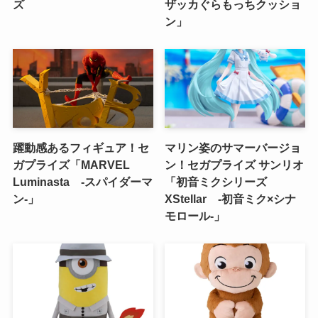
ズ
ザッカぐらもっちクッショ
ン」
躍動感あるフィギュア！セ
マリン姿のサマーバージョ
ガプライズ「MARVEL
ン！セガプライズ サンリオ
Luminasta ‐スパイダーマ
「初音ミクシリーズ
ン‐」
XStellar ‐初音ミク×シナ
モロール‐」