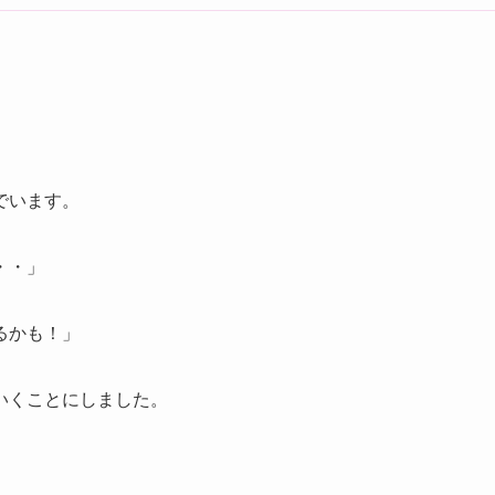
でいます。
・・」
るかも！」
いくことにしました。