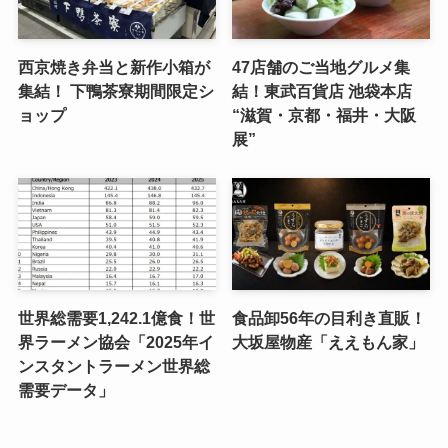
西京焼き弁当と新作小箱が
47店舗のご当地グルメ集
集結！ 下鴨茶寮期間限定シ
結！東武百貨店 池袋本店
ョップ
“滋賀・京都・福井・大阪
展”
世界総需要1,242.1億食！世
食品卸56年の目利き直販！
界ラーメン協会「2025年イ
大坂屋物産「ええもん家」
ンスタントラーメン世界総
需要データ」