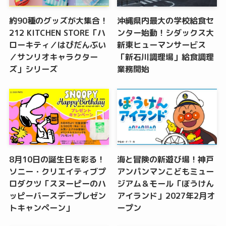
約90種のグッズが大集合！
沖縄県内最大の学校給食セ
212 KITCHEN STORE「ハ
ンター始動！シダックス大
ローキティ／はぴだんぶい
新東ヒューマンサービス
／サンリオキャラクター
「新石川調理場」給食調理
ズ」シリーズ
業務開始
8月10日の誕生日を彩る！
海と冒険の新遊び場！神戸
ソニー・クリエイティブプ
アンパンマンこどもミュー
ロダクツ「スヌーピーのハ
ジアム＆モール「ぼうけん
ッピーバースデープレゼン
アイランド」2027年2月オ
トキャンペーン」
ープン