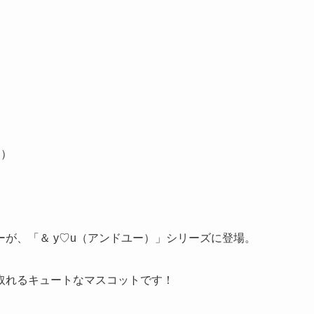
ド）
が、「＆ y♡u（アンドユー）」シリーズに登場。
取れるキュートなマスコットです！