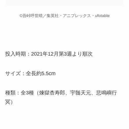
©吾峠呼世晴／集英社・アニプレックス・ufotable
投入時期：2021年12月第3週より順次
サイズ：全長約5.5cm
種類：全3種（煉獄杏寿郎、宇髄天元、悲鳴嶼行
冥）