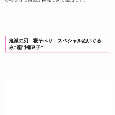
鬼滅の刃 寝そべり スペシャルぬいぐる
み“竈門禰󠄀豆子”