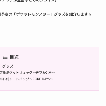
ンナップが豊富なセガのプライズ。
登場予定の「ポケットモンスター」グッズを紹介します☆
目次
」グッズ
ブルポケットリュック～みず&くさ～
付トートバッグ～POKÉ DAYS～