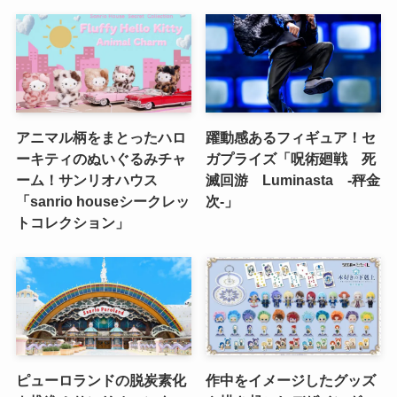
アニマル柄をまとったハロ
躍動感あるフィギュア！セ
ーキティのぬいぐるみチャ
ガプライズ「呪術廻戦 死
ーム！サンリオハウス
滅回游 Luminasta ‐秤金
「sanrio houseシークレッ
次‐」
トコレクション」
ピューロランドの脱炭素化
作中をイメージしたグッズ