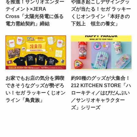
を推進！サンリオエンター
や描き起こしデザイングッ
テイメント×JERA
ズが当たる！セガ ラッキー
Cross「太陽光発電に係る
くじオンライン「本好きの
電力需給契約」締結
下剋上 領主の養女」
お家でもお店の気分を満喫
約90種のグッズが大集合！
できそうなグッズが勢ぞろ
212 KITCHEN STORE「ハ
い！セガ ラッキーくじオン
ローキティ／はぴだんぶい
ライン「鳥貴族」
／サンリオキャラクター
ズ」シリーズ