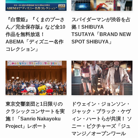
『白雪姫』『くまのプーさ
スパイダーマンが渋谷を占
ん／完全保存版』など全10
拠！SHIBUYA
作品を無料放送！
TSUTAYA「BRAND NEW
ABEMA「ディズニー名作
SPOT SHIBUYA」
コレクション」
東京交響楽団と1日限りの
ドウェイン・ジョンソン・
クラシックコンサートを実
ジャック・ブラック・ケヴ
施！「Sanrio Nakayoku
ィン・ハートらが共演！ ソ
Project」レポート
ニー・ピクチャーズ「ジュ
マンジ／オープンワール