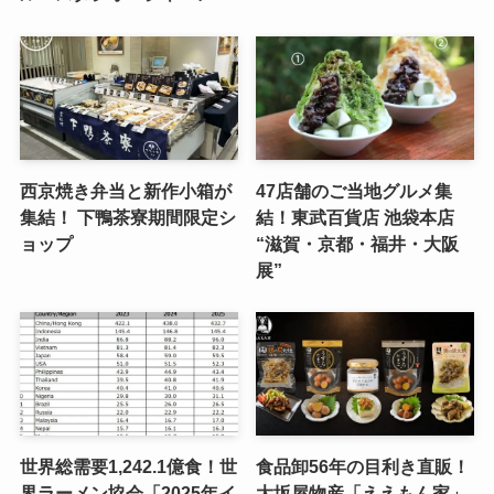
西京焼き弁当と新作小箱が
47店舗のご当地グルメ集
集結！ 下鴨茶寮期間限定シ
結！東武百貨店 池袋本店
ョップ
“滋賀・京都・福井・大阪
展”
世界総需要1,242.1億食！世
食品卸56年の目利き直販！
界ラーメン協会「2025年イ
大坂屋物産「ええもん家」