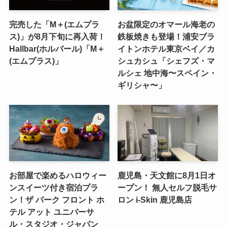
完売した「M＋(エムプラ
お盆限定のオマール海老の
ス)」が8月下旬に再入荷！
鉄板焼きも登場！浦安ブラ
Hallbar(ホルバール)「M＋
イトンホテル東京ベイ／カ
(エムプラス)」
シュカシュ「シェフズ・マ
ルシェ 地中海〜スペイン・
ギリシャ〜」
お部屋で楽めるハロウィー
鹿児島・天文館に8月1日オ
ンスイーツ付き宿泊プラ
ープン！ 無人セルフ脱毛サ
ン！ザ パーク フロント ホ
ロン i-Skin 鹿児島店
テル アット ユニバーサ
ル・スタジオ・ジャパン