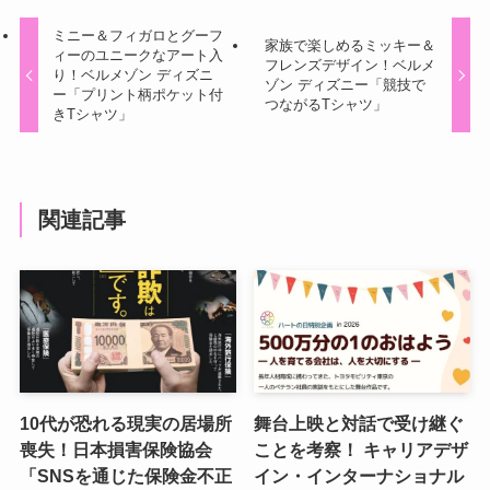
ミニー＆フィガロとグーフ
家族で楽しめるミッキー＆
ィーのユニークなアート入
フレンズデザイン！ベルメ
り！ベルメゾン ディズニ
ゾン ディズニー「競技で
ー「プリント柄ポケット付
つながるTシャツ」
きTシャツ」
関連記事
10代が恐れる現実の居場所
舞台上映と対話で受け継ぐ
喪失！日本損害保険協会
ことを考察！ キャリアデザ
「SNSを通じた保険金不正
イン・インターナショナル