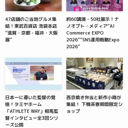
47店舗のご当地グルメ集
約60講演・50社展示！ナ
結！東武百貨店 池袋本店
ノオプト・メディア“AI
“滋賀・京都・福井・大阪
Commerce EXPO
展”
2026”“SNS運用戦略Expo
2026”
日本一に導いた監督の覚
西京焼き弁当と新作小箱が
悟！タミヤホーム
集結！ 下鴨茶寮期間限定シ
「ATHLETE WAY」相馬監
ョップ
督インタビュー全3回シリ
ーズ公開