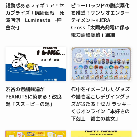
躍動感あるフィギュア！セ
ピューロランドの脱炭素化
ガプライズ「呪術廻戦 死
を推進！サンリオエンター
滅回游 Luminasta ‐秤
テイメント×JERA
金次‐」
Cross「太陽光発電に係る
電力需給契約」締結
渋谷の老舗銭湯が
作中をイメージしたグッズ
PEANUTSに染まる！改良
や描き起こしデザイングッ
湯「スヌーピーの湯」
ズが当たる！セガ ラッキー
くじオンライン「本好きの
下剋上 領主の養女」