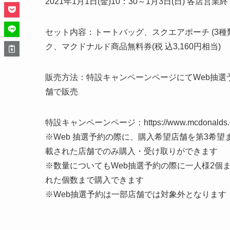
2021年1月1日(金)10：30～1月3日(日) 各店営
セット内容：トートバッグ、スクエアポーチ (3種類
ク、マクドナルド商品無料券(税 込3,160円相当)
販売方法：特設キャンペーンページにてWeb抽
舗で販売
特設キャンペーンページ：https://www.mcdonalds.co.j
※Web 抽選予約の際に、購入希望店舗を第3希
載された店舗でのみ購入・受け取りができます
※数量についてもWeb抽選予約の際に一人様2個
れた個数まで購入できます
※Web抽選予約は一部店舗では対象外となります