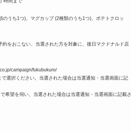
業終了時間まで
のうち1つ)、マグカップ (2種類のうち1つ)、ポテトクロッ
選予約をおこない、当選された方を対象に、後日マクドナルド店
p/campaign/fukubukuro/
望まで選択ください。当選された場合は当選通知・当選画面に記
まで希望を伺い、当選された場合は当選通知・当選画面に記載