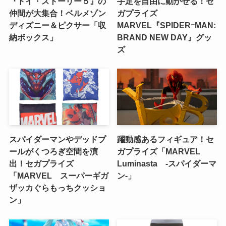
『トイ・ストーリー５』の
手足を自由に動かせる！セ
仲間が大集合！ベルメゾン
ガプライズ
ディズニー＆ピクサー「収
MARVEL『SPIDERｰMAN:
納ボックス」
BRAND NEW DAY』グッ
ズ
スパイダーマンやデッドプ
躍動感あるフィギュア！セ
ールがくつろぎ空間を演
ガプライズ「MARVEL
出！セガプライズ
Luminasta ‐スパイダーマ
「MARVEL スーパーギガ
ン‐」
ザッカぐらもっちクッショ
ン」