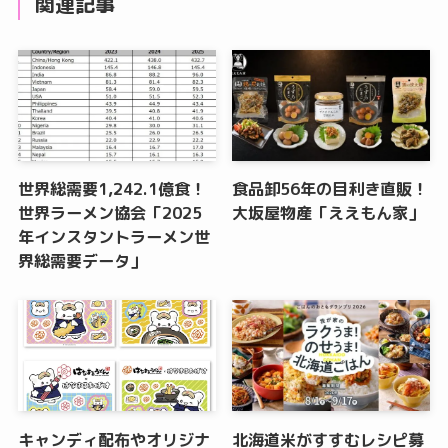
関連記事
世界総需要1,242.1億食！
食品卸56年の目利き直販！
世界ラーメン協会「2025
大坂屋物産「ええもん家」
年インスタントラーメン世
界総需要データ」
キャンディ配布やオリジナ
北海道米がすすむレシピ募