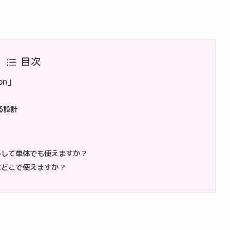
目次
ion」
る設計
外して単体でも使えますか？
ポンはどこで使えますか？