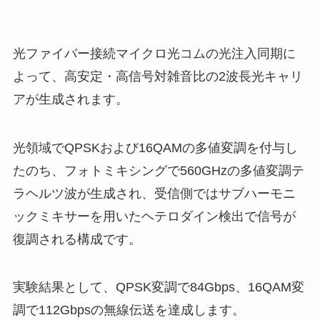
光ファイバー接続マイクロ光コムの光注入同期に
よって、高安定・高信号対雑音比の2波長光キャリ
アが生成されます。
光領域でQPSKおよび16QAMの多値変調を付与し
たのち、フォトミキシングで560GHzの多値変調テ
ラヘルツ波が生成され、受信側ではサブハーモニ
ックミキサーを用いたヘテロダイン検出で信号が
復調される構成です。
実験結果として、QPSK変調で84Gbps、16QAM変
調で112Gbpsの無線伝送を達成します。