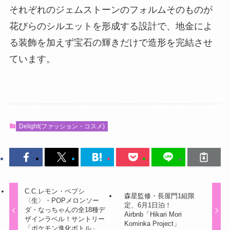
それぞれのジェムストーンのフォルムそのものが
花びらのシルエットを形成する設計で、地金によ
る装飾を加えず宝石の輝きだけで造形を完結させ
ています。
Delight(ファッション・コスメ)
C.C.レモン・ペプシ
森星監修・長屋門1組限
〈生〉・POPメロンソー
定、6月1日泊！
ダ・なっちゃんの全18種デ
Airbnb「Hikari Mori
ザインラベル！サントリー
Kominka Project」
「ポケモン進化ボトル」