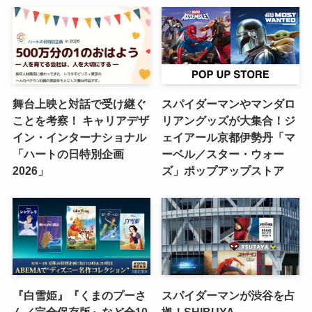
舞台上映と対話で受け継ぐ
スパイダーマンやマンダロ
ことを考察！ キャリアデザ
リアングッズが大集合！ジ
イン・インターナショナル
ェイアール京都伊勢丹「マ
「ハートの日特別企画
ーベル／スター・ウォー
2026」
ズ」ポップアップストア
『白雪姫』『くまのプーさ
スパイダーマンが渋谷を占
ん／完全保存版』など全10
拠！SHIBUYA