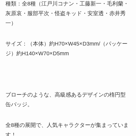
種類：全8種（江戸川コナン・工藤新一・毛利蘭・
灰原哀・服部平次・怪盗キッド・安室透・赤井秀
一）
サイズ：（本体）約H70×W45×D3mm/（パッケー
ジ）約H140×W70×D5mm
ブローチのような、高級感あるデザインの楕円型
缶バッジ。
全8種の展開で、人気キャラクターが集まっていま
す！