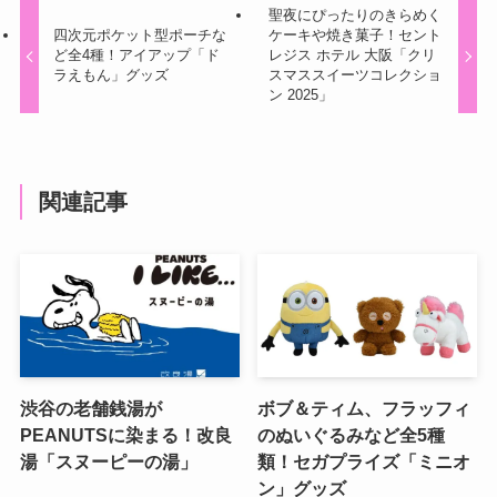
聖夜にぴったりのきらめく
四次元ポケット型ポーチな
ケーキや焼き菓子！セント
ど全4種！アイアップ「ド
レジス ホテル 大阪「クリ
ラえもん」グッズ
スマススイーツコレクショ
ン 2025」
関連記事
渋谷の老舗銭湯が
ボブ＆ティム、フラッフィ
PEANUTSに染まる！改良
のぬいぐるみなど全5種
湯「スヌーピーの湯」
類！セガプライズ「ミニオ
ン」グッズ