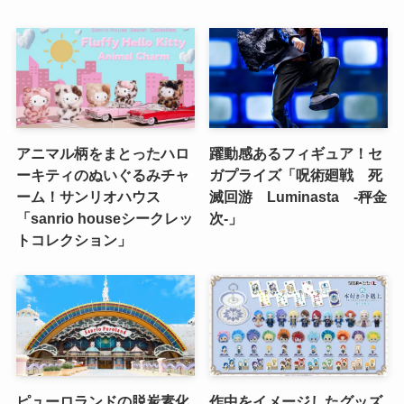
アニマル柄をまとったハロ
躍動感あるフィギュア！セ
ーキティのぬいぐるみチャ
ガプライズ「呪術廻戦 死
ーム！サンリオハウス
滅回游 Luminasta ‐秤金
「sanrio houseシークレッ
次‐」
トコレクション」
ピューロランドの脱炭素化
作中をイメージしたグッズ