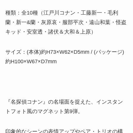
種類：全10種（江戸川コナン・工藤新一・毛利
蘭・新一&蘭・灰原哀・服部平次・遠山和葉・怪盗
キッド・安室透・諸伏＆大和＆上原）
サイズ：(本体)約H73×W62×D5mm / (パッケージ)
約H100×W67×D7mm
『名探偵コナン』の名場面を捉えた、インスタン
トフォト風のマグネット第9弾。
印象的なシーンの表情アップやペア・トリオの構