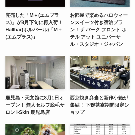
完売した「M＋(エムプラ
お部屋で楽めるハロウィー
ス)」が8月下旬に再入荷！
ンスイーツ付き宿泊プラ
Hallbar(ホルバール)「M＋
ン！ザ パーク フロント ホ
(エムプラス)」
テル アット ユニバーサ
ル・スタジオ・ジャパン
鹿児島・天文館に8月1日オ
西京焼き弁当と新作小箱が
ープン！ 無人セルフ脱毛サ
集結！ 下鴨茶寮期間限定シ
ロン i-Skin 鹿児島店
ョップ