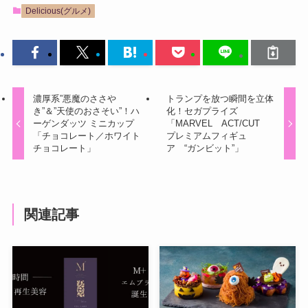
Delicious(グルメ)
濃厚系”悪魔のささや
トランプを放つ瞬間を立体
き”＆”天使のおさそい”！ハ
化！セガプライズ
ーゲンダッツ ミニカップ
「MARVEL ACT/CUT
「チョコレート／ホワイト
プレミアムフィギュ
チョコレート」
ア “ガンビット”」
関連記事