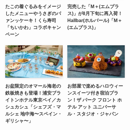
たこの着ぐるみをイメージ
完売した「M＋(エムプラ
したメニューやうさぎのパ
ス)」が8月下旬に再入荷！
ァンッケーキ！くら寿司
Hallbar(ホルバール)「M＋
「ちいかわ」コラボキャン
(エムプラス)」
ペーン
お盆限定のオマール海老の
お部屋で楽めるハロウィー
鉄板焼きも登場！浦安ブラ
ンスイーツ付き宿泊プラ
イトンホテル東京ベイ／カ
ン！ザ パーク フロント ホ
シュカシュ「シェフズ・マ
テル アット ユニバーサ
ルシェ 地中海〜スペイン・
ル・スタジオ・ジャパン
ギリシャ〜」