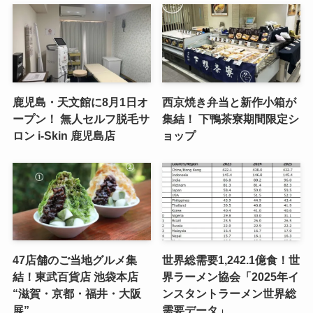
鹿児島・天文館に8月1日オ
西京焼き弁当と新作小箱が
ープン！ 無人セルフ脱毛サ
集結！ 下鴨茶寮期間限定シ
ロン i-Skin 鹿児島店
ョップ
47店舗のご当地グルメ集
世界総需要1,242.1億食！世
結！東武百貨店 池袋本店
界ラーメン協会「2025年イ
“滋賀・京都・福井・大阪
ンスタントラーメン世界総
展”
需要データ」