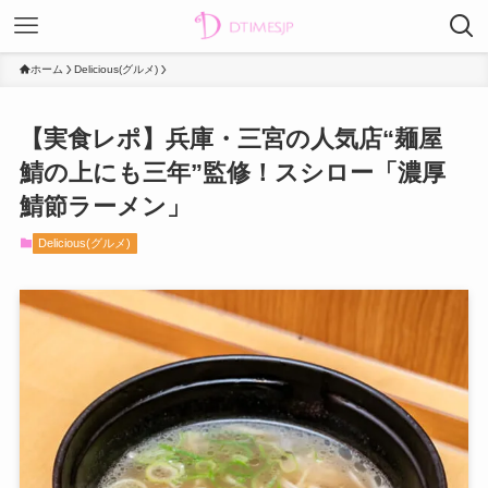
ホーム
Delicious(グルメ)
【実食レポ】兵庫・三宮の人気店“麺屋
鯖の上にも三年”監修！スシロー「濃厚
鯖節ラーメン」
Delicious(グルメ)