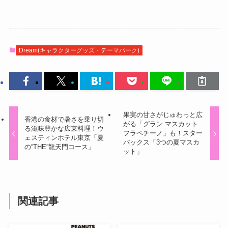
Dream(キャラクターグッズ・テーマパーク)
果実の甘さがじゅわっと広
香港の食材で暑さを乗り切
がる「グラン マスカット
る滋味豊かな広東料理！ウ
フラペチーノ」も！スター
ェスティンホテル東京「夏
バックス「3つの夏マスカ
の“THE”龍天門コース」
ット」
関連記事