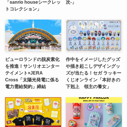
「sanrio houseシークレッ
次‐」
トコレクション」
ピューロランドの脱炭素化
作中をイメージしたグッズ
を推進！サンリオエンター
や描き起こしデザイングッ
テイメント×JERA
ズが当たる！セガ ラッキー
Cross「太陽光発電に係る
くじオンライン「本好きの
電力需給契約」締結
下剋上 領主の養女」