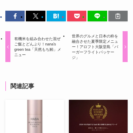
世界のグルメと日本の粋を
有機米を組み合わせた混ぜ
融合させた夏季限定メニュ
ご飯とどんぶり！nana's
ー！アロフト大阪堂島「バ
green tea「天然もち鮪」メ
ーガーフライトパッケー
ニュー
ジ」
関連記事