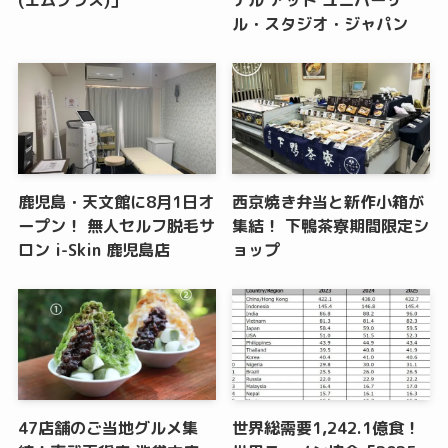
ル・スタジオ・ジャパン
鹿児島・天文館に8月1日オ
西京焼き弁当と新作小箱が
ープン！ 無人セルフ脱毛サ
集結！ 下鴨茶寮期間限定シ
ロン i-Skin 鹿児島店
ョップ
47店舗のご当地グルメ集
世界総需要1,242.1億食！