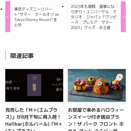
2025年も海賊・海軍にな
東京ディズニーリゾー
りきり！ユニバーサル・ス
ト“サマー・クールオフ at
タジオ・ジャパン「ワンピ
Tokyo Disney Resort”ま
ース・プレミア・サマー
とめ
2025」グッズ・お土産
関連記事
完売した「M＋(エムプラ
お部屋で楽めるハロウィー
ス)」が8月下旬に再入荷！
ンスイーツ付き宿泊プラ
Hallbar(ホルバール)「M＋
ン！ザ パーク フロント ホ
(エムプラス)」
テル アット ユニバーサ