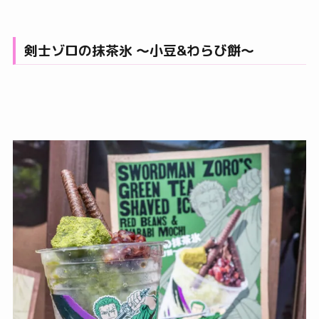
剣士ゾロの抹茶氷 ～小豆&わらび餅～