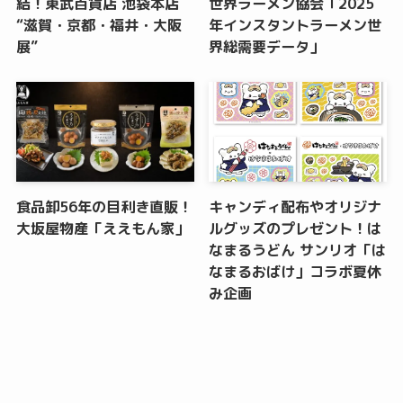
結！東武百貨店 池袋本店
世界ラーメン協会「2025
“滋賀・京都・福井・大阪
年インスタントラーメン世
展”
界総需要データ」
食品卸56年の目利き直販！
キャンディ配布やオリジナ
大坂屋物産「ええもん家」
ルグッズのプレゼント！は
なまるうどん サンリオ「は
なまるおばけ」コラボ夏休
み企画