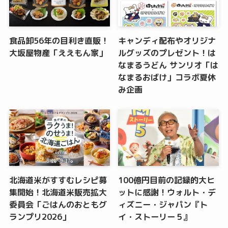
食品卸56年の目利き直販！
キャンディ配布やオリジナ
大坂屋物産「ええもん家」
ルグッズのプレゼント！は
なまるうどん サンリオ「は
なまるおばけ」コラボ夏休
み企画
北海道米がすすむレシピ募
100億円目前の記録的大ヒ
集開始！北海道米販売拡大
ットに感謝！ウォルト・デ
委員会「ごはんのおともグ
ィズニー・ジャパン『ト
ランプリ2026」
イ・ストーリー５』