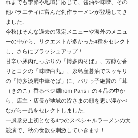
れまでも季節や地域に応じて、醤油や味噌、その
他バラエティに富んだ創作ラーメンが登場してき
ました。
今秋はそんな過去の限定メニューや海外のメニュ
ーの中から、リクエストが多かった4種をセレクト
し、さらにブラッシュアップ！
甘辛い豚肉たっぷりの「博多肉そば」、芳醇な香
りとコクの「味噌白丸」、糸島産醤油でスッキリ
の「博多淡麗中華そば」に、パリっ子絶賛の「茸
（きのこ）香るベジ麺from Paris」の４品の中か
ら、店主・店長が地域の皆さまの顔を思い浮かべ
ながら一品をセレクトしました。
一風堂史上初となる4つのスペシャルラーメンの大
競演で、秋の食欲を刺激していきます！