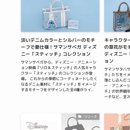
淡いデニムカラーとシルバーのモチ
キャラクタ
ーフで夏仕様！サマンサベガ ディズ
の草花がモ
ニー「スティッチ」コレクション
ディズニー
ョン
サマンサベガから、ディズニー・アニメーシ
ョン映画『リロ＆スティッチ』の人気キャラ
サマンサタバ
クター「スティッチ」のコレクションが登
チ」たちをイ
場。 これからの季節にコーディネートしたく
落とし込んだコ
なるデニム素材に「スティッチ」をイメージ
ー・アニメー
するモチーフをデザインした全4種がライ...
チ』の世界観
ーチなど、全20
-リリース