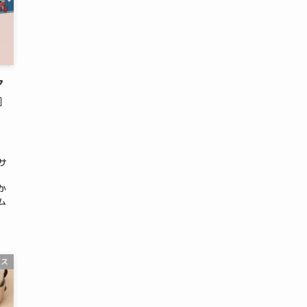
マ
』
、
ンサ
キ
か
ム
ース