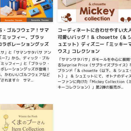
布・ゴルフウェア！サマ
コーディネートに合わせやすい大
「ミッフィー、ブラッ
可愛いバッグ！＆ chouette（& 
コラボレーショングッズ
ュエット）ディズニー「ミッキー
ウス」コレクション
サ」と「サマンサタバサ アン
バー7」から、ディック・ブル
「サマンサタバサ」がモールを中心に展開
「ミッフィー」と「ブラック・
るSurprise Price（サプライズプライス）
ラボレーショングッズが登場！
ブランド「＆ chouette（以下、＆ シュエ
布、かわいいゴルフウェアなど
ト）」 ＆ シュエットにて、オトナのディ
されます☆ サマ...
ーファンに向けた「Mickey Collection（
キーコレクション）」第2弾の販売が...