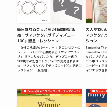
毎日異なるグッズを24時間限定販
大人かわい
売！サマンサタバサ『ディズニー
マンサタバ
100』記念コレクション
ション
「女性の永遠のパートナー 」をコンセプトに
Samantha 
レディースバッグを展開する「サマンサタバ
Samantha Th
サ」 サマンサタバサから、ディズニー創立
タバサプチチ
100周年の記念コレクションが発売されます
コラボコレクシ
☆ サマンサタバサ『ディズニー100』記念コ
ヌーピー」が
レクション 販売期...
インナップされ
Dream(キャラクターグッズ・テーマパーク)
Drea