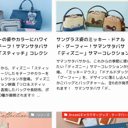
ーの姿やカラーにハワイ
サングラス姿のミッキー・ドナル
チーフ！サマンサタバサ
ド・グーフィー！サマンサタバサ
「スティッチ」コレクシ
「ディズニー」サマーコレクショ
サマンサタバサから、これからの季節に使
たい「ディズニー」サマーコレクションが
サから、ディズニー「スティッ
場。 「ミッキーマウス」「ドナルドダッ
メージしたモチーフやカラーを
「グーフィー」を、デザインに落とし込ん
レクションが登場。 ディズニ
かごバッグとバッグチャーム、全6点が発
ション映画『リロ＆スティッ
れます！ サマンサタバサ「デ...
を表現したバッグや長財布、ポ
種が展開されます☆ ...
-リリース
Dream(キャラクターグッズ・テーマパー