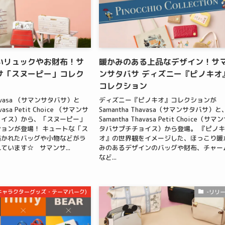
いリュックやお財布！サ
暖かみのある上品なデザイン！サ
サ「スヌーピー」コレク
ンサタバサ ディズニー『ピノキオ
コレクション
Thavasa （サマンサタバサ）と
ディズニー『ピノキオ』コレクションが
avasa Petit Choice （サマンサ
Samantha Thavasa（サマンサタバサ）と
ョイス）から、「スヌーピー」
Samantha Thavasa Petit Choice（サマ
ョンが登場！ キュートな「ス
タバサプチチョイス）から登場。 『ピノ
描かれたバッグや小物などがラ
オ』の世界観をイメージした、ほっこり暖
ています☆ サマンサ...
みのあるデザインのバッグや財布、チャー
など...
m(キャラクターグッズ・テーマパーク)
-リリ