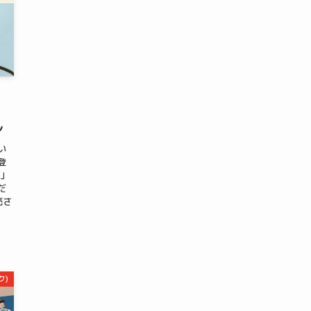
ン
い
登
ク」
だ
売さ
ク)