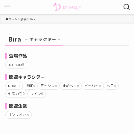
ホーム
投稿
Bira
Bira
– キャラクター –
登場作品
JOCHUM
5
関連キャラクター
RURU
ぽぽ
マイクン
まめちぃ
ピーハイ
もこ
9
6
6
6
6
6
ヤヌカミ
レイン
6
6
関連企業
サンリオ
736