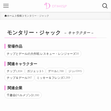
ホーム
投稿
モンタリー・ジャック
モンタリー・ジャック
– キャラクター –
登場作品
チップとデールの大作戦 レスキュー・レンジャーズ
16
関連キャラクター
チップ
ガジェット
デール
ジッパー
1,834
5
1,788
5
チップ＆デール
ミッキー＆フレンズ
347
2,269
関連企業
千趣会(ベルメゾン)
3,390