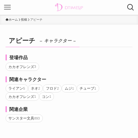
ホーム
投稿
アピーチ
アピーチ
– キャラクター –
登場作品
カカオフレンズ
3
関連キャラクター
ライアン
ネオ
フロド
ムジ
チューブ
5
2
2
1
1
カカオフレンズ
コン
1
1
関連企業
サンスター文具
893